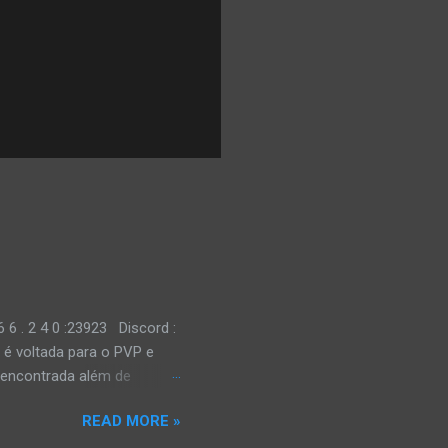
 6 6 . 2 4 0 :23923 Discord :
 é voltada para o PVP e
o encontrada além de
nhar mais FPS, entretanto
READ MORE »
gar em uma versão 100%
o nível ainda melhor do que