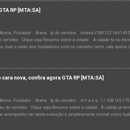
atualmente e mesmo com esses pequenos "bugs" a serem corrigidos,
GTA RP [MTA:SA]
 conhecer a cidade.
Arena Postador : Arena Ip do servidor : mtasa://189.127.164.145:2
servidor: Clique aqui Resumo sobre a cidade: A cidade tá no inicio
da, mas a visão dos fundadores está no caminho certo, vale apena c
 cara nova, confira agora GTA RP [MTA:SA]
Arena Postador : Arena Ip do servidor : m t a s a : / / 108.165.179
eo do servidor: Clique aqui Resumo sobre a cidade: A cidade já tem
e acompanho ver tanta evolução é simplesmente incrível como tudo
oi crescendo, com certeza merece umas horas de gameplayer.