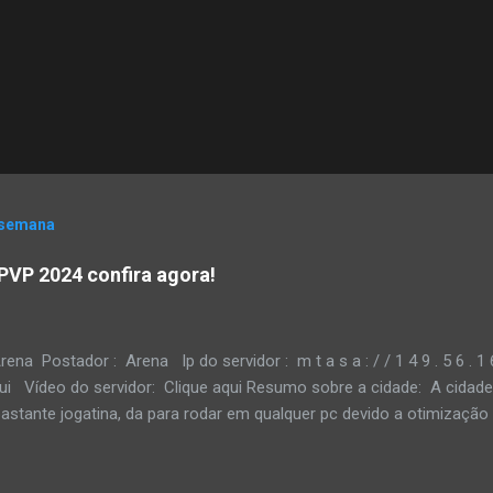
 semana
PVP 2024 confira agora!
rena Postador : Arena Ip do servidor : m t a s a : / / 1 4 9 . 5 6 . 1
qui Vídeo do servidor: Clique aqui Resumo sobre a cidade: A cidade
bastante jogatina, da para rodar em qualquer pc devido a otimizaçã
 como "fpson" que otimiza mais ainda aquilo que já tá bom para ga
l alguns scripts que ainda precisam ser corrigidos para o kush che
 que uma focada a mais dos programadores eleve a cidade para outr