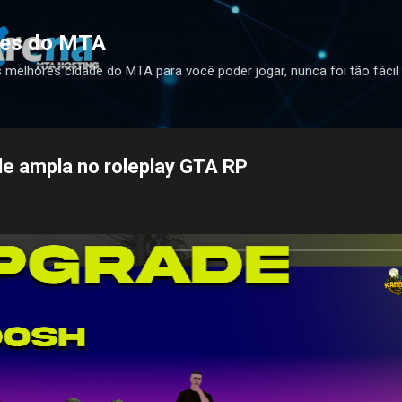
Pular para o conteúdo principal
des do MTA
s melhores cidade do MTA para você poder jogar, nunca foi tão fác
e ampla no roleplay GTA RP