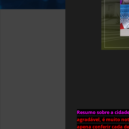
Resumo sobre a cidad
agradável, é muito no
apena conferir cada de