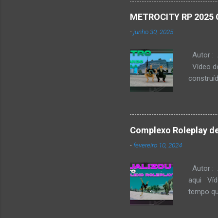
já está 
METROCITY RP 2025 
entrar e
-
junho 30, 2025
Autor : 
Vídeo do 
construí
Complexo Roleplay de
-
fevereiro 10, 2024
Autor : 
aqui Víd
tempo qu
cidade f