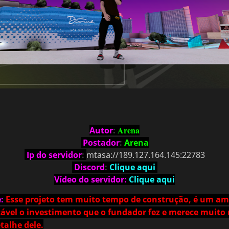
Arena
Autor
:
Postador
:
Arena
Ip do servidor
:
m
t
a
s
a
:
/
/
1
8
9
.
1
2
7
.
1
6
4
.
1
4
5
:22783
Discord
:
Clique aqui
Vídeo do servidor:
Clique aqui
e:
Esse projeto tem muito tempo de construção, é um a
tável o investimento que o fundador fez e merece muito
talhe dele.