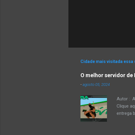
Cidade mais visitada essa
O melhor servidor de 
-
agosto 05, 2024
Autor : A
Clique a
entrega 
comandos
é notáve
acredito